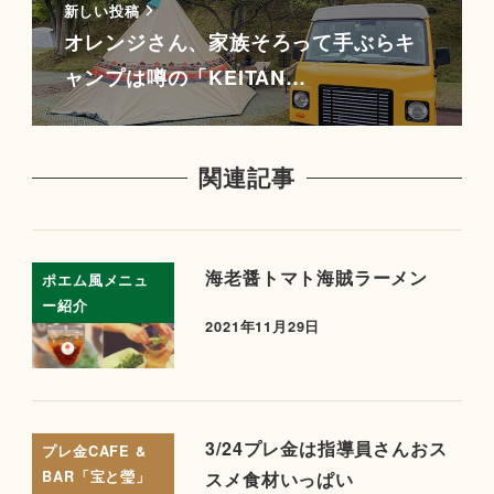
新しい投稿
オレンジさん、家族そろって手ぶらキ
ャンプは噂の「KEITAN…
関連記事
海老醤トマト海賊ラーメン
ポエム風メニュ
ー紹介
2021年11月29日
3/24プレ金は指導員さんおス
プレ金CAFE &
BAR「宝と瑩」
スメ食材いっぱい