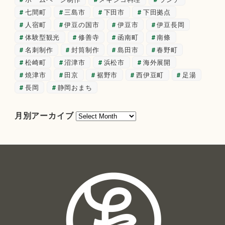
七間町
三島市
下田市
下田拠点
人宿町
伊豆の国市
伊豆市
伊豆長岡
体験型観光
修善寺
函南町
南條
名刺制作
封筒制作
島田市
春野町
松崎町
沼津市
浜松市
海外展開
焼津市
田京
裾野市
西伊豆町
足湯
長岡
静岡おまち
月
月別アーカイブ
別
ア
ー
カ
イ
ブ