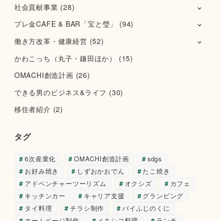
社会貢献事業
(28)
プレ金CAFE & BAR「宝と瑩」
(94)
働き方改革・健康経営
(52)
かわこっち（丸子・鎌田ほか）
(15)
OMACHI創造計画
(26)
できる男のビジネス&ライフ
(30)
移住者紹介
(2)
タグ
6次産業化
OMACHI創造計画
sdgs
お好み焼き
しずおかおでん
たこ焼き
アドベンチャーツーリズム
オクシズ
カフェ
キッチンカー
キャリア支援
グランピング
タイ料理
チラシ制作
バイふじのくに
ホームページ制作
メキシコ料理
ランチ