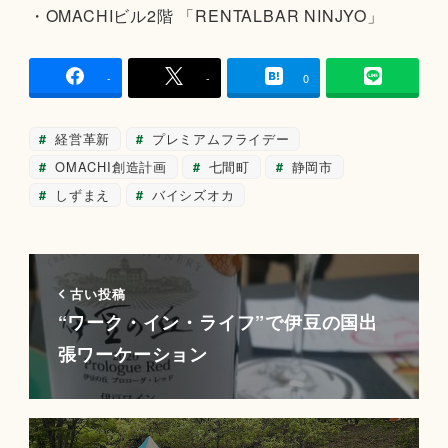
・OMACHIビル2階 「RENTALBAR NINJYO」
-
-
0
経営革新
プレミアムフライデー
OMACHI創造計画
七間町
静岡市
しずまえ
バイシズオカ
古い投稿
“ワーク・イン・ライフ”で伊豆の国出
張ワーケーション