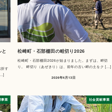
ルと
松崎町・石部棚田の畦切り2026
松崎町・石部棚田2026が始まりました。まずは、畔切
り。 畔切り（あぜきり）は、前年の古い畔の土をク […]
右折す
…]
2026年4月13日
献事業
社会貢献事業