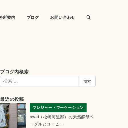
務所案内
ブログ
お問い合わせ
ブログ内検索
検
検索
索
最近の投稿
ブレジャー・ワーケーション
awai（松崎町道部）の天然酵母ベ
ーグルとコーヒー