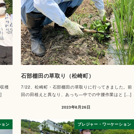
石部棚田の草取り（松崎町）
の収穫
7/22、松崎町・石部棚田の草取りに行ってきました。前
]
回の田植えと異なり、あっち―中での中腰作業はと […]
2023年8月26日
ション
ブレジャー・ワーケーション