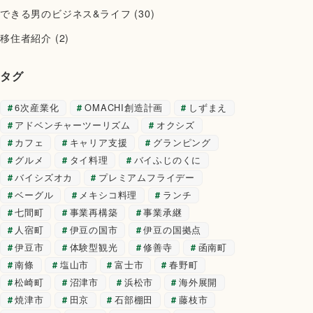
できる男のビジネス&ライフ
(30)
移住者紹介
(2)
タグ
6次産業化
OMACHI創造計画
しずまえ
アドベンチャーツーリズム
オクシズ
カフェ
キャリア支援
グランピング
グルメ
タイ料理
バイふじのくに
バイシズオカ
プレミアムフライデー
ベーグル
メキシコ料理
ランチ
七間町
事業再構築
事業承継
人宿町
伊豆の国市
伊豆の国拠点
伊豆市
体験型観光
修善寺
函南町
南條
塩山市
富士市
春野町
松崎町
沼津市
浜松市
海外展開
焼津市
田京
石部棚田
藤枝市