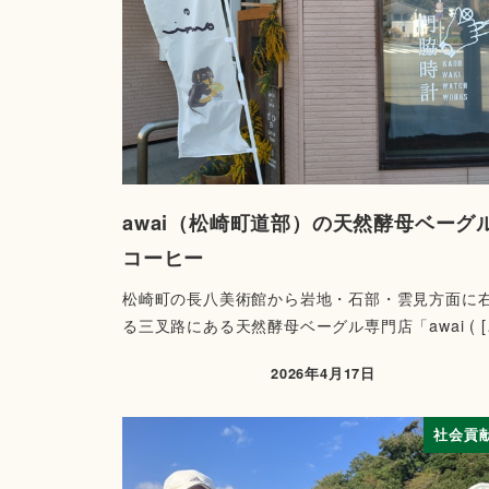
awai（松崎町道部）の天然酵母ベーグ
コーヒー
松崎町の長八美術館から岩地・石部・雲見方面に
る三叉路にある天然酵母ベーグル専門店「awai ( [
2026年4月17日
社会貢