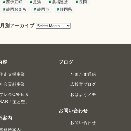
西伊豆町
足湯
農福連携
長岡
静岡おまち
静岡市
静岡県
月
月別アーカイブ
別
ア
ー
カ
イ
内容
ブログ
ブ
伴走支援事業
たまたま通信
社会貢献事業
広報官ブログ
プレ金CAFE &
おはようメモ
BAR「宝と瑩」
お問い合わせ
所案内
お問い合わせ
事務所案内