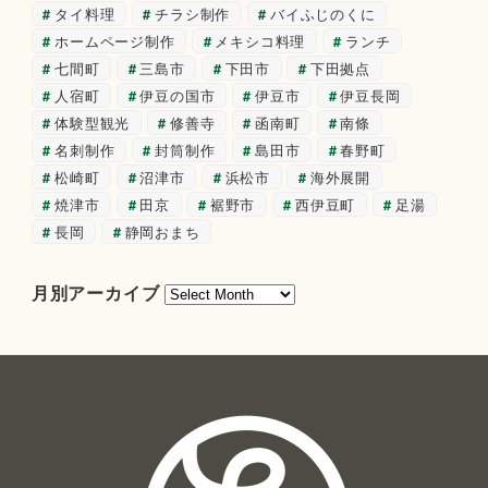
タイ料理
チラシ制作
バイふじのくに
ホームページ制作
メキシコ料理
ランチ
七間町
三島市
下田市
下田拠点
人宿町
伊豆の国市
伊豆市
伊豆長岡
体験型観光
修善寺
函南町
南條
名刺制作
封筒制作
島田市
春野町
松崎町
沼津市
浜松市
海外展開
焼津市
田京
裾野市
西伊豆町
足湯
長岡
静岡おまち
月
月別アーカイブ
別
ア
ー
カ
イ
ブ