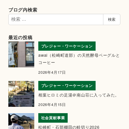
ブログ内検索
検
検索
索
最近の投稿
ブレジャー・ワーケーション
awai（松崎町道部）の天然酵母ベーグルと
コーヒー
2026年4月17日
ブレジャー・ワーケーション
相葉ヒロミの足湯＠南山荘に入ってみた。
2026年4月15日
社会貢献事業
松崎町・石部棚田の畦切り2026