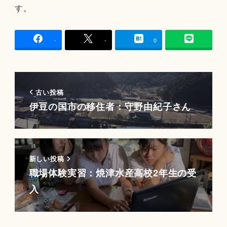
す。
-
-
0
古い投稿
伊豆の国市の移住者：守野由紀子さん
新しい投稿
職場体験実習：焼津水産高校2年生の受
入