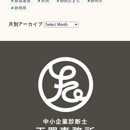
農福連携
長岡
静岡おまち
静岡市
静岡県
月
月別アーカイブ
別
ア
ー
カ
イ
ブ