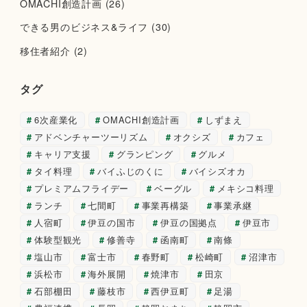
OMACHI創造計画
(26)
できる男のビジネス&ライフ
(30)
移住者紹介
(2)
タグ
6次産業化
OMACHI創造計画
しずまえ
アドベンチャーツーリズム
オクシズ
カフェ
キャリア支援
グランピング
グルメ
タイ料理
バイふじのくに
バイシズオカ
プレミアムフライデー
ベーグル
メキシコ料理
ランチ
七間町
事業再構築
事業承継
人宿町
伊豆の国市
伊豆の国拠点
伊豆市
体験型観光
修善寺
函南町
南條
塩山市
富士市
春野町
松崎町
沼津市
浜松市
海外展開
焼津市
田京
石部棚田
藤枝市
西伊豆町
足湯