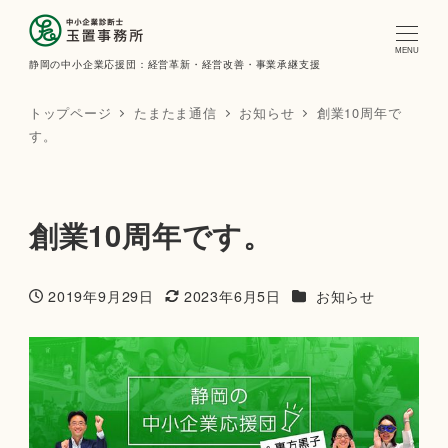
MENU
静岡の中小企業応援団：経営革新・経営改善・事業承継支援
トップページ
たまたま通信
お知らせ
創業10周年で
す。
創業10周年です。
カテゴリー
2019年9月29日
2023年6月5日
お知らせ
投稿日
更新日