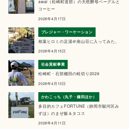
awai（松崎町道部）の天然酵母ベーグルと
コーヒー
2026年4月17日
ブレジャー・ワーケーション
相葉ヒロミの足湯＠南山荘に入ってみた。
2026年4月15日
社会貢献事業
松崎町・石部棚田の畦切り2026
2026年4月13日
かわこっち（丸子・鎌田ほか）
多目的カフェFORTUNE（静岡市駿河区み
ずほ）のまぜ飯＆タコス
2026年4月11日