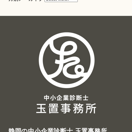
別
ア
ー
カ
イ
ブ
静岡の中小企業診断士 玉置事務所