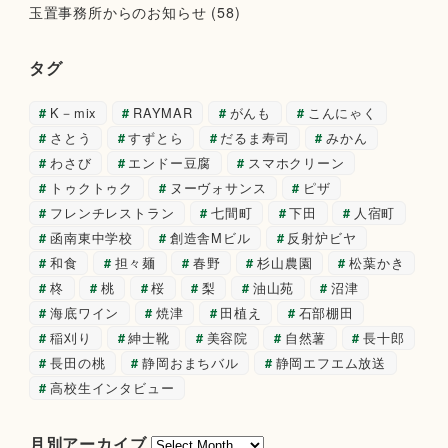
玉置事務所からのお知らせ
(58)
タグ
K－mix
RAYMAR
がんも
こんにゃく
さとう
すずとら
だるま寿司
みかん
わさび
エンドー豆腐
スマホクリーン
トゥクトゥク
ヌーヴォサンス
ピザ
フレンチレストラン
七間町
下田
人宿町
函南東中学校
創造舎Mビル
反射炉ビヤ
和食
担々麺
春野
杉山農園
松葉かき
柊
桃
桜
梨
油山苑
沼津
海底ワイン
焼津
田植え
石部棚田
稲刈り
紳士靴
美容院
自然薯
長十郎
長田の桃
静岡おまちバル
静岡エフエム放送
高校生インタビュー
月
月別アーカイブ