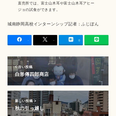
直売所では、富士山木耳や富士山木耳アヒー
ジョの試食ができます。
城南静岡高校インターンシップ記者：ふじぽん
-
-
0
古い投稿
白形傳四郎商店
新しい投稿
秋の引っ越し