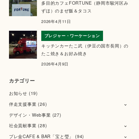
多目的カフェFORTUNE（静岡市駿河区み
ずほ）のまぜ飯＆タコス
2026年4月11日
ブレジャー・ワーケーション
キッチンカーたこ武（伊豆の国市長岡）の
たこ焼き＆お好み焼き
2026年4月9日
カテゴリー
お知らせ
(19)
伴走支援事業
(26)
デザイン・Web事業
(27)
社会貢献事業
(28)
プレ金CAFE & BAR「宝と瑩」
(94)