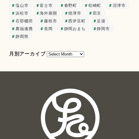
塩山市
富士市
春野町
松崎町
沼津市
浜松市
海外展開
焼津市
田京
石部棚田
藤枝市
西伊豆町
足湯
農福連携
長岡
静岡おまち
静岡市
静岡県
月
月別アーカイブ
別
ア
ー
カ
イ
ブ