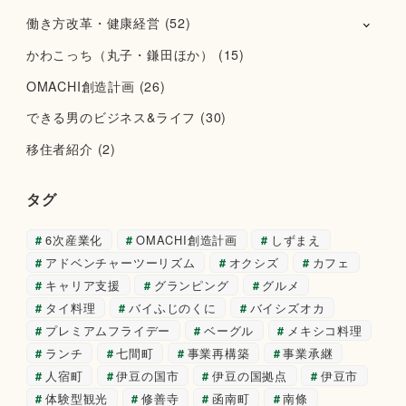
働き方改革・健康経営
(52)
かわこっち（丸子・鎌田ほか）
(15)
OMACHI創造計画
(26)
できる男のビジネス&ライフ
(30)
移住者紹介
(2)
タグ
6次産業化
OMACHI創造計画
しずまえ
アドベンチャーツーリズム
オクシズ
カフェ
キャリア支援
グランピング
グルメ
タイ料理
バイふじのくに
バイシズオカ
プレミアムフライデー
ベーグル
メキシコ料理
ランチ
七間町
事業再構築
事業承継
人宿町
伊豆の国市
伊豆の国拠点
伊豆市
体験型観光
修善寺
函南町
南條