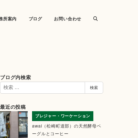
務所案内
ブログ
お問い合わせ
ブログ内検索
検
検索
索
最近の投稿
ブレジャー・ワーケーション
awai（松崎町道部）の天然酵母ベ
ーグルとコーヒー