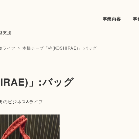
事業内容
事
継支援
ス&ライフ
本橋テープ「拵(KOSHIRAE)」:バッグ
RAE)」:バッグ
男のビジネス&ライフ