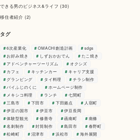
できる男のビジネス&ライフ
(30)
移住者紹介
(2)
タグ
6次産業化
OMACHI創造計画
sdgs
お好み焼き
しずおかおでん
たこ焼き
アドベンチャーツーリズム
オクシズ
カフェ
キッチンカー
キャリア支援
グランピング
タイ料理
チラシ制作
バイふじのくに
ホームページ制作
メキシコ料理
ランチ
七間町
三島市
下田市
下田拠点
人宿町
伊豆の国市
伊豆市
伊豆長岡
体験型観光
修善寺
函南町
南條
名刺制作
封筒制作
島田市
春野町
松崎町
沼津市
浜松市
海外展開