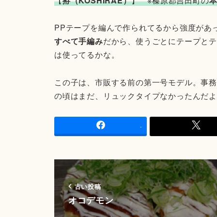
【
拵（KOSHIRAE）
】 ※榛原郡吉田町の
PPテープを編んで作られてるから強度があ
すべて手編み
だから、使うごとにテープとテ
は使ってるかな。
この子は、市販する前の第一号モデル。事
の頃はまだ、リュックタイプなかったんだ
-
古い投稿
オコデモン