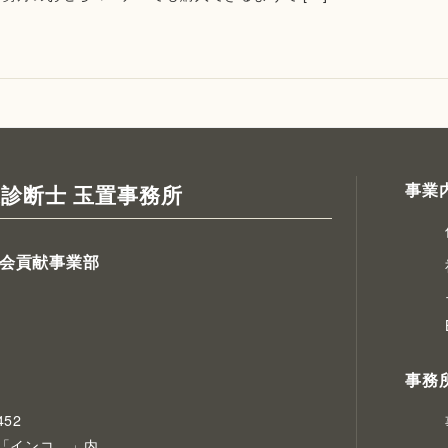
事業
診断士 玉置事務所
会貢献事業部
事務
52
「インコ。」内