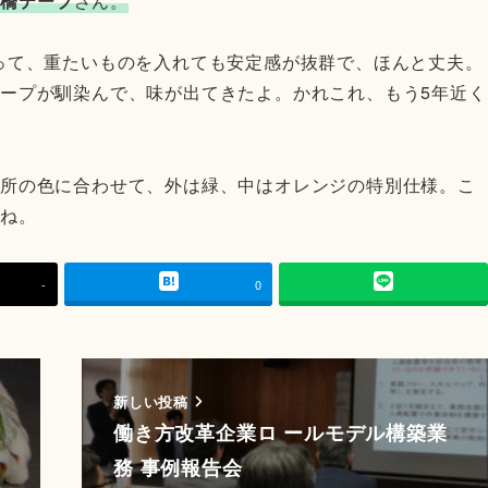
本橋テープ
さん。
って、重たいものを入れても安定感が抜群で、ほんと丈夫。
ープが馴染んで、味が出てきたよ。かれこれ、もう5年近く
務所の色に合わせて、外は緑、中はオレンジの特別仕様。こ
よね。
-
0
新しい投稿
働き方改革企業ロ ールモデル構築業
務 事例報告会