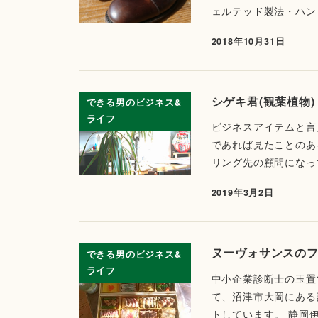
ェルテッド製法・ハン
2018年10月31日
シゲキ君(観葉植物)
できる男のビジネス&
ライフ
ビジネスアイテムと言
であれば見たことのあ
リング先の顧問になっ
2019年3月2日
ヌーヴォサンスの
できる男のビジネス&
ライフ
中小企業診断士の玉置
て、沼津市大岡にある
トしています。 静岡伊