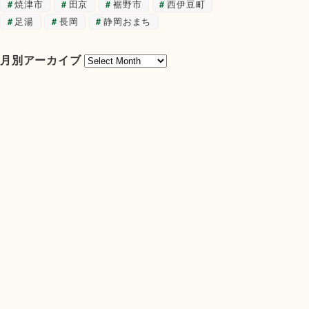
焼津市
田京
裾野市
西伊豆町
足湯
長岡
静岡おまち
月
月別アーカイブ
別
ア
ー
カ
イ
ブ