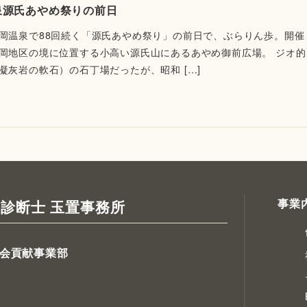
泉源氏あやめ祭りの前日
岡温泉で88回続く「源氏あやめ祭り」の前日で、ぶらりん歩。開催
岡地区の境に位置する小高い源氏山にあるあやめ御前広場。 ジオ的
凝灰岩の軟石）の石丁場だったが、昭和 […]
事業
診断士 玉置事務所
会貢献事業部