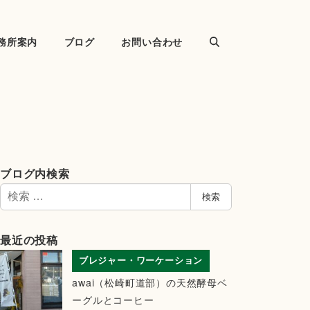
務所案内
ブログ
お問い合わせ
ブログ内検索
検
検索
索
最近の投稿
ブレジャー・ワーケーション
awai（松崎町道部）の天然酵母ベ
ーグルとコーヒー