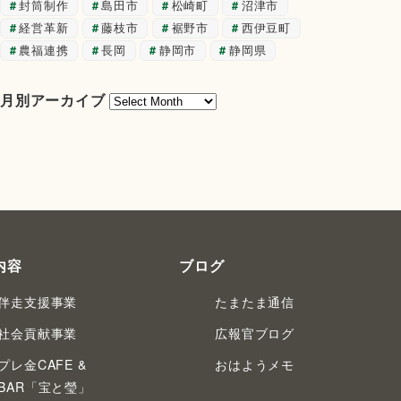
封筒制作
島田市
松崎町
沼津市
経営革新
藤枝市
裾野市
西伊豆町
農福連携
長岡
静岡市
静岡県
月
月別アーカイブ
別
ア
ー
カ
イ
ブ
内容
ブログ
伴走支援事業
たまたま通信
社会貢献事業
広報官ブログ
プレ金CAFE &
おはようメモ
BAR「宝と瑩」