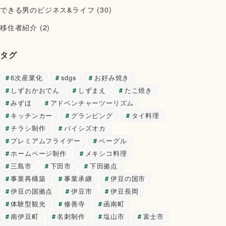
できる男のビジネス&ライフ
(30)
移住者紹介
(2)
タグ
6次産業化
sdgs
お好み焼き
しずおかおでん
しずまえ
たこ焼き
みずほ
アドベンチャーツーリズム
キッチンカー
グランピング
タイ料理
チラシ制作
バイシズオカ
プレミアムフライデー
ベーグル
ホームページ制作
メキシコ料理
三島市
下田市
下田拠点
事業再構築
事業承継
伊豆の国市
伊豆の国拠点
伊豆市
伊豆長岡
体験型観光
修善寺
函南町
南伊豆町
名刺制作
塩山市
富士市