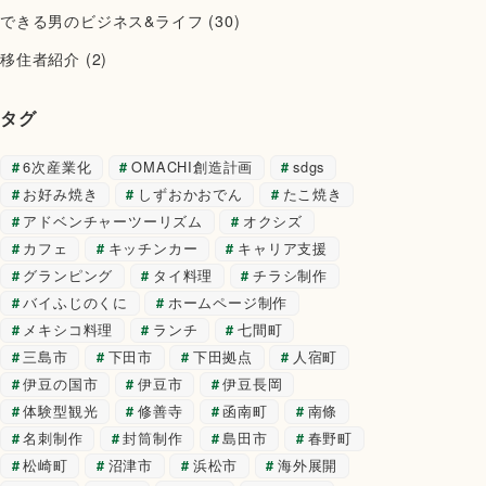
できる男のビジネス&ライフ
(30)
移住者紹介
(2)
タグ
6次産業化
OMACHI創造計画
sdgs
お好み焼き
しずおかおでん
たこ焼き
アドベンチャーツーリズム
オクシズ
カフェ
キッチンカー
キャリア支援
グランピング
タイ料理
チラシ制作
バイふじのくに
ホームページ制作
メキシコ料理
ランチ
七間町
三島市
下田市
下田拠点
人宿町
伊豆の国市
伊豆市
伊豆長岡
体験型観光
修善寺
函南町
南條
名刺制作
封筒制作
島田市
春野町
松崎町
沼津市
浜松市
海外展開