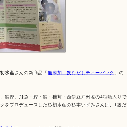
杉初水産
さんの新商品「
無添加 飲むだしティーパック
」の
、鯖鰹、飛魚・鰹・鯖・椎茸・西伊豆戸田塩の4種類入りで
クをプロデュースした杉初水産の杉本いずみさんは、1級だ