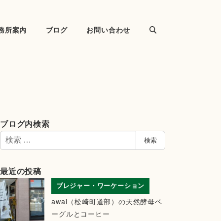
務所案内
ブログ
お問い合わせ
ブログ内検索
検
検索
索
最近の投稿
ブレジャー・ワーケーション
awai（松崎町道部）の天然酵母ベ
ーグルとコーヒー