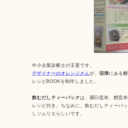
中小企業診断士の玉置です。
デザイナーのオレンジさん
が、
沼津
にある
レシピBOOKを制作しました。
飲むだしティーパック
は、羅臼昆布、鰹昆布
レシピ付き。ちなみに、飲むだしティーパッ
しソムリエらしいです。