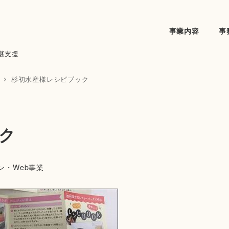
事業内容
事
継支援
杉初水産様レシピブック
ク
ン・Web事業