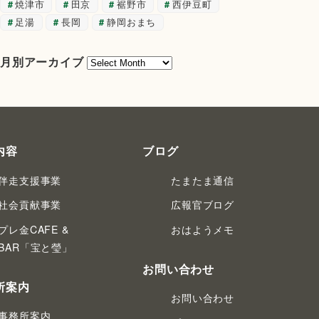
焼津市
田京
裾野市
西伊豆町
足湯
長岡
静岡おまち
月
月別アーカイブ
別
ア
ー
カ
イ
内容
ブログ
ブ
伴走支援事業
たまたま通信
社会貢献事業
広報官ブログ
プレ金CAFE &
おはようメモ
BAR「宝と瑩」
お問い合わせ
所案内
お問い合わせ
事務所案内