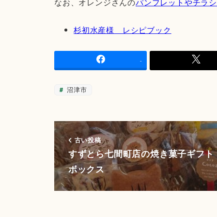
なお、オレンジさんの
パンフレットやチラ
杉初水産様 レシピブック
-
沼津市
古い投稿
すずとら七間町店の焼き菓子ギフト
ボックス