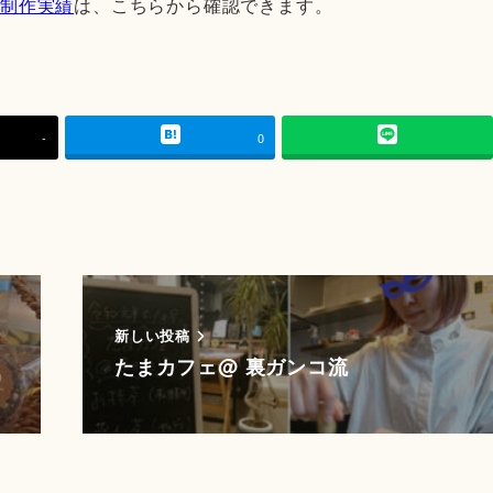
シ制作実績
は、こちらから確認できます。
-
0
新しい投稿
たまカフェ@ 裏ガンコ流