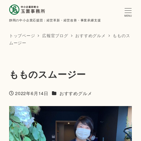
MENU
静岡の中小企業応援団：経営革新・経営改善・事業承継支援
トップページ
広報官ブログ
おすすめグルメ
もものス
ムージー
もものスムージー
カテゴリー（広報官ブログ）
2022年6月14日
おすすめグルメ
投稿日