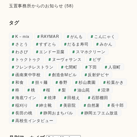
玉置事務所からのお知らせ
(58)
タグ
K－mix
RAYMAR
がんも
こんにゃく
さとう
すずとら
だるま寿司
みかん
わさび
エンドー豆腐
スマホクリーン
トゥクトゥク
ヌーヴォサンス
ピザ
フレンチレストラン
七間町
下田
人宿町
函南東中学校
創造舎Mビル
反射炉ビヤ
和食
担々麺
春野
杉山農園
松葉かき
柊
桃
桜
梨
油山苑
沼津
海底ワイン
焼津
田植え
石部棚田
稲刈り
紳士靴
美容院
自然薯
長十郎
長田の桃
静岡おまちバル
静岡エフエム放送
高校生インタビュー
月