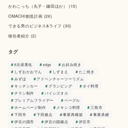
かわこっち（丸子・鎌田ほか）
(15)
OMACHI創造計画
(26)
できる男のビジネス&ライフ
(30)
移住者紹介
(2)
タグ
6次産業化
sdgs
お好み焼き
しずおかおでん
しずまえ
たこ焼き
みずほ
アドベンチャーツーリズム
キッチンカー
グランピング
タイ料理
チラシ制作
バイシズオカ
プレミアムフライデー
ベーグル
ホームページ制作
メキシコ料理
三島市
下田市
下田拠点
事業再構築
事業承継
伊豆の国市
伊豆の国拠点
伊豆市