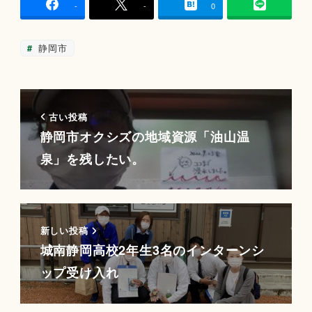
-
-
0
静岡市
古い投稿
静岡市オクシズの地域資源「油山温
泉」を残したい。
新しい投稿
城南静岡高校2年生3名のインターンシ
ップ受け入れ