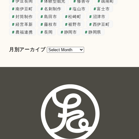
伊豆長岡
体験型観光
修善寺
函南町
南伊豆町
名刺制作
塩山市
富士市
封筒制作
島田市
松崎町
沼津市
経営革新
藤枝市
裾野市
西伊豆町
農福連携
長岡
静岡市
静岡県
月
月別アーカイブ
別
ア
ー
カ
イ
ブ