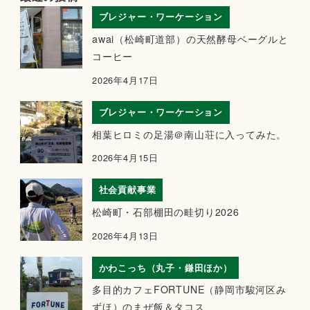
ブレジャー・ワーケーション
awai（松崎町道部）の天然酵母ベーグルと
コーヒー
2026年4月17日
ブレジャー・ワーケーション
相葉ヒロミの足湯＠南山荘に入ってみた。
2026年4月15日
社会貢献事業
松崎町・石部棚田の畦切り2026
2026年4月13日
かわこっち（丸子・鎌田ほか）
多目的カフェFORTUNE（静岡市駿河区み
ずほ）のまぜ飯＆タコス