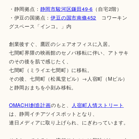
・静岡拠点：
静岡市駿河区鎌田49-6
（自宅2階）
・伊豆の国拠点：
伊豆の国市南條452
コワーキン
グスペース「インコ。」内
創業後すぐ、鷹匠のシェアオフィスに入居。
七間町界隈の映画館のセノバ移転に伴い、アトサキ
のその後を肌で感じたく、
七間町（ミライエ七間町）に移転。
その後、七間町（松風堂ビル）→人宿町（Mビル）
と静岡おまちを小刻み移転。
OMACHI創造計画
のもと、
人宿町人情ストリート
は、静岡イチアツイスポットとなり、
連日メディアに取り上げられ、にぎわっています。