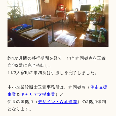
約1か月間の移行期間を経て、11/1静岡拠点を玉置
自宅2階に完全移転し、
11/2人宿町の事務所は引渡しを完了しました。
中小企業診断士玉置事務所は、静岡拠点（
伴走支援
事業
＆
キャリア支援事業
）と
伊豆の国拠点（
デザイン・Web事業
）の2拠点体制
となります。