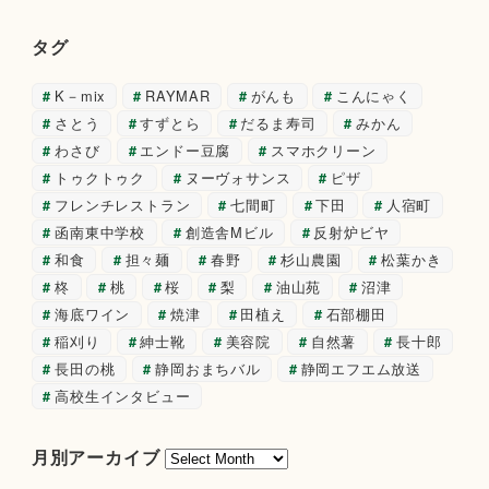
タグ
K－mix
RAYMAR
がんも
こんにゃく
さとう
すずとら
だるま寿司
みかん
わさび
エンドー豆腐
スマホクリーン
トゥクトゥク
ヌーヴォサンス
ピザ
フレンチレストラン
七間町
下田
人宿町
函南東中学校
創造舎Mビル
反射炉ビヤ
和食
担々麺
春野
杉山農園
松葉かき
柊
桃
桜
梨
油山苑
沼津
海底ワイン
焼津
田植え
石部棚田
稲刈り
紳士靴
美容院
自然薯
長十郎
長田の桃
静岡おまちバル
静岡エフエム放送
高校生インタビュー
月
月別アーカイブ
別