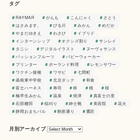
タグ
RAYMAR
がんも
こんにゃく
さとう
はさみます。
びる川
みかん
めだか
やまだゆきえ
わさび
イブリド
インターンシップ
オクシズ割り
サンレイ
タニシ
デジタルイラスト
ヌーヴォサンス
パッションフルーツ
パピーウォーカー
プリンター
ポーランド料理
レモンサワー
ワクチン接種
ワサビ
七間町
函南東中学校
北京ダック
和食
富士ハーネス
寿司
柊
桃
桜
極早生みかん
温泉
焼津
真富士の里
石部棚田
稲刈り
紳士靴
美容院
花火
静岡おまちバル
駒形通り
鷹匠
月
月別アーカイブ
別