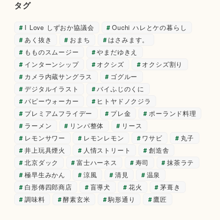
タグ
I Love しずおか協議会
Ouchi ハレとケの暮らし
あく抜き
おまち
はさみます。
もものスムージー
やまだゆきえ
インターンシップ
オクシズ
オクシズ割り
カメラ内蔵サングラス
ゴグルー
デジタルイラスト
バイふじのくに
パピーウォーカー
ヒトヤドノクジラ
プレミアムフライデー
プレ金
ポーランド料理
ラーメン
リンパ整体
リース
レモンサワー
レモンレモン
ワサビ
丸子
井上玩具煙火
人情ストリート
創造舎
北京ダック
富士ハーネス
寿司
抹茶ラテ
極早生みかん
涼風
清見
温泉
白形傳四郎商店
盲導犬
花火
茅葺き
調味料
酵素玄米
駒形通り
鷹匠