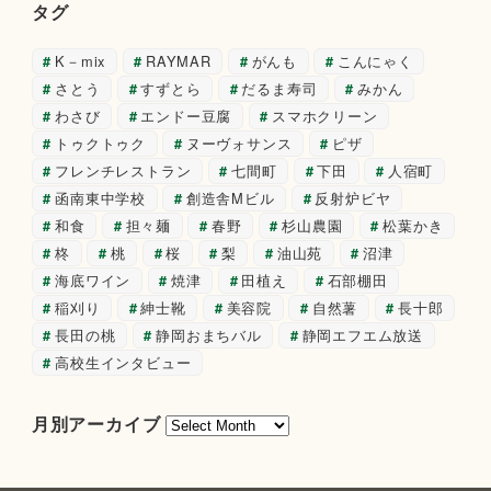
タグ
K－mix
RAYMAR
がんも
こんにゃく
さとう
すずとら
だるま寿司
みかん
わさび
エンドー豆腐
スマホクリーン
トゥクトゥク
ヌーヴォサンス
ピザ
フレンチレストラン
七間町
下田
人宿町
函南東中学校
創造舎Mビル
反射炉ビヤ
和食
担々麺
春野
杉山農園
松葉かき
柊
桃
桜
梨
油山苑
沼津
海底ワイン
焼津
田植え
石部棚田
稲刈り
紳士靴
美容院
自然薯
長十郎
長田の桃
静岡おまちバル
静岡エフエム放送
高校生インタビュー
月
月別アーカイブ
別
ア